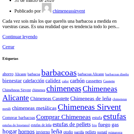
31 de marzo de 2020
Publicado por
chimeneassirvent
Cada vez sois más los que queréis una barbacoa a medida en
vuestras casas. Es una realidad que es tendencia todo lo pers...
Continuar leyendo
Cerrar
Etiquetas
barbacoas
ahorro
Alicante
barbacoa
barbacoas Alicante
barbacoas diseño
carbón
bienestar
calidez
calefacción
cassettes
calor
Casstette
chimeneas
Chimeneas
Chimehneas Sirvent
chimenea
Alicante
Chimeneas de leña
Chimeneas Casstette
chimeneas
Chimeneas Sirvent
chimeneas metálicas
metáli
estufas
Comprar Chimeneas
Comprar barbacoas
estufa
estufas de pellets
fuego
gas
estufas de leña
estufas de bioetanol
frio
leña
hogar
hornos
invierno
otoño
pellets
parrilla
portatil
primavera