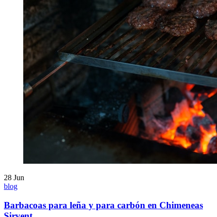
28
Jun
blog
Barbacoas para leña y para carbón en Chimeneas
Sirvent