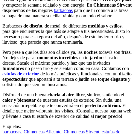
y empezar la semana relajado y con energía. En
Chimeneas Sirvent
disponemos de las mejores
barbacoas
para que tu comida a la brasa
se haga de una manera sencilla, rápida y con todo el sabor.
Barbacoas
de diseño,
de metal, de diferentes
medidas y estilos,
para que encuentres la que más se adapte a tus necesidades. Justo lo
necesario para esta época del año, después de este invierno frío y
lluvioso, que parecía que nunca terminaría.
Pero pese a que los días son cálidos ya, las
noches
todavía son
frías.
No dejes de pasar
momentos increíbles
en tu
jardín
si así lo
deseas. Sácale el máximo partido, y haz que tus invitados
fumadores
no pasen frío y se sientan como en casa. Contamos con
estufas de exterior
de lo más prácticas y funcionales, con un
diseño
espectacular
que aportará a tu terraza o jardín ese
toque elegante
y
sofisticado que siempre buscamos.
Disfrutad de una buena
charla al aire libre
, sin frío, sintiendo el
calor y bienestar
de nuestras estufas de exterior. Sin duda, una
sensación irrepetible que te convertirá en el
perfecto anfitrión.
El
detalle que mejor valorarán tus visitas. ¡Consulta nuestra página web
y llévate a casa tu estufa de exterior de calidad al
mejor precio
!
Etiquetas:
barbacoas
,
Chimeneas Alicante
,
Chimeneas Sirvent
,
estufas de