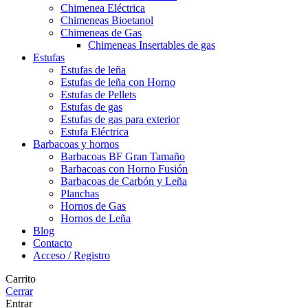
Chimenea Eléctrica
Chimeneas Bioetanol
Chimeneas de Gas
Chimeneas Insertables de gas
Estufas
Estufas de leña
Estufas de leña con Horno
Estufas de Pellets
Estufas de gas
Estufas de gas para exterior
Estufa Eléctrica
Barbacoas y hornos
Barbacoas BF Gran Tamaño
Barbacoas con Horno Fusión
Barbacoas de Carbón y Leña
Planchas
Hornos de Gas
Hornos de Leña
Blog
Contacto
Acceso / Registro
Carrito
Cerrar
Entrar