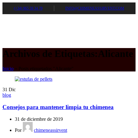
(+34) 965 59 34 79
INFO@CHIMENEASSIRVENT.COM
Archivos de Etiquetas:Alicante
Inicio
»
Posts etiquetados "Alicante"
31
Dic
blog
Consejos para mantener limpia tu chimenea
31 de diciembre de 2019
Por
chimeneassirvent