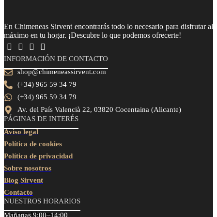
En Chimeneas Sirvent encontrarás todo lo necesario para disfrutar al
máximo en tu hogar. ¡Descubre lo que podemos ofrecerte!
INFORMACIÓN DE CONTACTO
shop@chimeneassirvent.com
(+34) 965 59 34 79
(+34) 965 59 34 79
Av. del País Valencià 22, 03820 Cocentaina (Alicante)
PÁGINAS DE INTERÉS
Aviso legal
Política de cookies
Política de privacidad
Sobre nosotros
Blog Sirvent
Contacto
NUESTROS HORARIOS
Lunes a Viernes
Mañanas 9:00–14:00