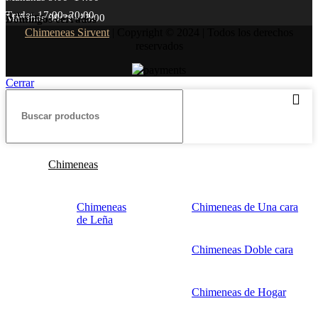
Tardes 17:00–20:00
Sábados
Mañanas 09:30–13:00
Domingos cerrados
Chimeneas Sirvent
| Copyright © 2024 | Todos los derechos
reservados
Cerrar
Chimeneas
Chimeneas
Chimeneas de Una cara
de Leña
Chimeneas Doble cara
Chimeneas de Hogar