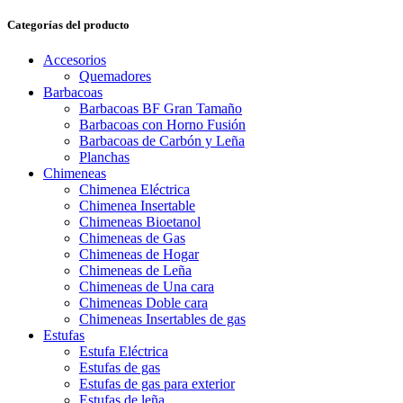
mínimo
máximo
Categorías del producto
Accesorios
Quemadores
Barbacoas
Barbacoas BF Gran Tamaño
Barbacoas con Horno Fusión
Barbacoas de Carbón y Leña
Planchas
Chimeneas
Chimenea Eléctrica
Chimenea Insertable
Chimeneas Bioetanol
Chimeneas de Gas
Chimeneas de Hogar
Chimeneas de Leña
Chimeneas de Una cara
Chimeneas Doble cara
Chimeneas Insertables de gas
Estufas
Estufa Eléctrica
Estufas de gas
Estufas de gas para exterior
Estufas de leña