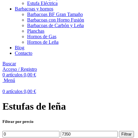
Estufa Eléctrica
Barbacoas y hornos
Barbacoas BF Gran Tamaño
Barbacoas con Horno Fusión
Barbacoas de Carbón y Leña
Planchas
Hornos de Gas
Hornos de Leña
Blog
Contacto
Buscar
Acceso / Registro
0
artículos
0,00
€
Menú
0
artículos
0,00
€
Estufas de leña
Filtrar por precio
Precio
Precio
Filtrar