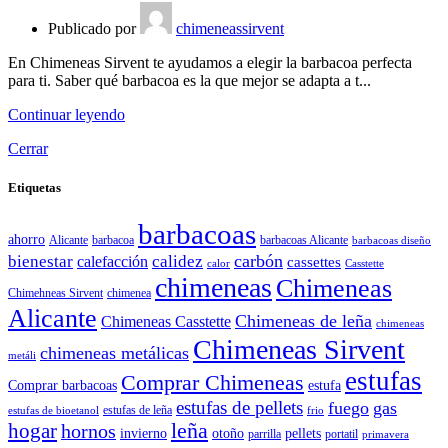
Publicado por
chimeneassirvent
En Chimeneas Sirvent te ayudamos a elegir la barbacoa perfecta
para ti. Saber qué barbacoa es la que mejor se adapta a t...
Continuar leyendo
Cerrar
Etiquetas
barbacoas
ahorro
Alicante
barbacoa
barbacoas Alicante
barbacoas diseño
carbón
bienestar
calidez
calefacción
cassettes
calor
Casstette
chimeneas
Chimeneas
Chimehneas Sirvent
chimenea
Alicante
Chimeneas de leña
Chimeneas Casstette
chimeneas
Chimeneas Sirvent
chimeneas metálicas
metáli
estufas
Comprar Chimeneas
Comprar barbacoas
estufa
estufas de pellets
fuego
gas
estufas de leña
estufas de bioetanol
frio
leña
hogar
hornos
invierno
otoño
pellets
parrilla
portatil
primavera