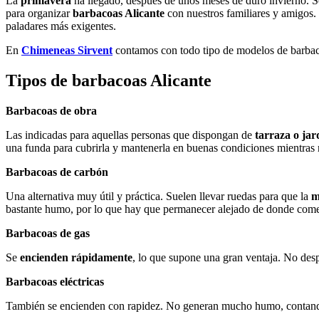
La
primavera
ha llegado, después de unos meses de duro invierno. S
para organizar
barbacoas Alicante
con nuestros familiares y amigos.
paladares más exigentes.
En
Chimeneas Sirvent
contamos con todo tipo de modelos de barbaco
Tipos de barbacoas Alicante
Barbacoas de obra
Las indicadas para aquellas personas que dispongan de
tarraza o jar
una funda para cubrirla y mantenerla en buenas condiciones mientras 
Barbacoas de carbón
Una alternativa muy útil y práctica. Suelen llevar ruedas para que la
m
bastante humo, por lo que hay que permanecer alejado de donde com
Barbacoas de gas
Se
encienden rápidamente
, lo que supone una gran ventaja. No des
Barbacoas eléctricas
También se encienden con rapidez. No generan mucho humo, contando t