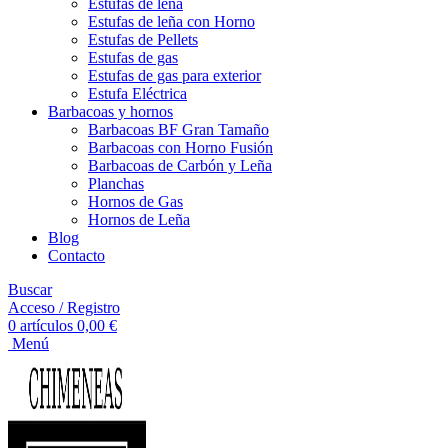
Estufas de leña
Estufas de leña con Horno
Estufas de Pellets
Estufas de gas
Estufas de gas para exterior
Estufa Eléctrica
Barbacoas y hornos
Barbacoas BF Gran Tamaño
Barbacoas con Horno Fusión
Barbacoas de Carbón y Leña
Planchas
Hornos de Gas
Hornos de Leña
Blog
Contacto
Buscar
Acceso / Registro
0
artículos
0,00
€
Menú