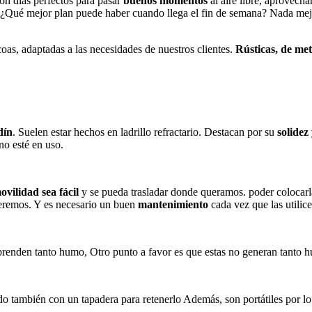
on días perfectos para pasar
buenos momentos
al aire libre, aprovech
 ¿Qué mejor plan puede haber cuando llega el fin de semana? Nada mej
as, adaptadas a las necesidades de nuestros clientes.
Rústicas, de met
dín
. Suelen estar hechos en ladrillo refractario. Destacan por su
solidez
no esté en uso.
ovilidad sea fácil
y se pueda trasladar donde queramos. poder colocar
eremos. Y es necesario un buen
mantenimiento
cada vez que las utilic
prenden tanto humo, Otro punto a favor es que estas no generan tanto 
ambién con un tapadera para retenerlo Además, son portátiles por lo 