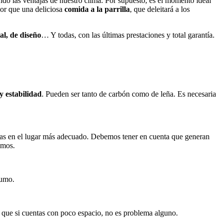
ando las ventajas de nuestro clima. Por supuesto, es el momento ideal
or que una deliciosa
comida a la parrilla
, que deleitará a los
al, de diseño
… Y todas, con las últimas prestaciones y total garantía.
 y estabilidad
. Pueden ser tanto de carbón como de leña. Es necesaria
las en el lugar más adecuado. Debemos tener en cuenta que generan
emos.
humo.
que si cuentas con poco espacio, no es problema alguno.