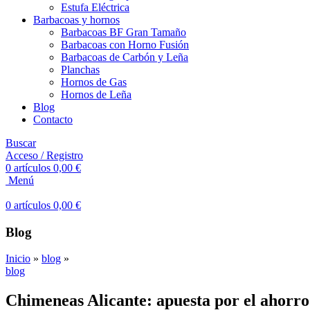
Estufa Eléctrica
Barbacoas y hornos
Barbacoas BF Gran Tamaño
Barbacoas con Horno Fusión
Barbacoas de Carbón y Leña
Planchas
Hornos de Gas
Hornos de Leña
Blog
Contacto
Buscar
Acceso / Registro
0
artículos
0,00
€
Menú
0
artículos
0,00
€
Blog
Inicio
»
blog
»
blog
Chimeneas Alicante: apuesta por el ahorro