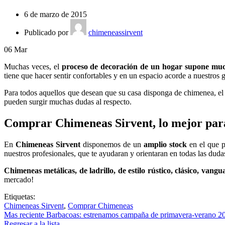
6 de marzo de 2015
Publicado por
chimeneassirvent
06
Mar
Muchas veces, el
proceso de decoración de un hogar supone muc
tiene que hacer sentir confortables y en un espacio acorde a nuestros g
Para todos aquellos que desean que su casa disponga de chimenea, el
pueden surgir muchas dudas al respecto.
Comprar Chimeneas Sirvent, lo mejor par
En
Chimeneas Sirvent
disponemos de un
amplio stock
en el que 
nuestros profesionales, que te ayudaran y orientaran en todas las duda
Chimeneas metálicas, de ladrillo, de estilo rústico, clásico, vangu
mercado!
Etiquetas:
Chimeneas Sirvent
,
Comprar Chimeneas
Mas reciente
Barbacoas: estrenamos campaña de primavera-verano 2
Regresar a la lista