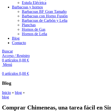
Estufa Eléctrica
Barbacoas y hornos
Barbacoas BF Gran Tamaño
Barbacoas con Horno Fusión
Barbacoas de Carbón y Leña
Planchas
Hornos de Gas
Hornos de Leña
Blog
Contacto
Buscar
Acceso / Registro
0
artículos
0,00
€
Menú
0
artículos
0,00
€
Blog
Inicio
»
blog
»
blog
Comprar Chimeneas, una tarea fácil en Si