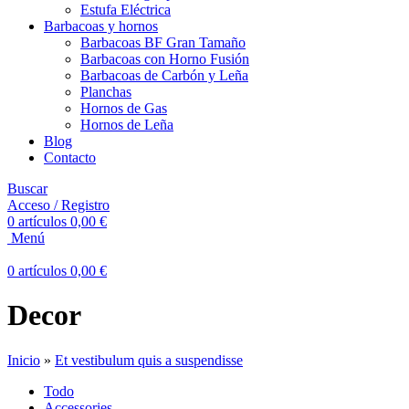
Estufa Eléctrica
Barbacoas y hornos
Barbacoas BF Gran Tamaño
Barbacoas con Horno Fusión
Barbacoas de Carbón y Leña
Planchas
Hornos de Gas
Hornos de Leña
Blog
Contacto
Buscar
Acceso / Registro
0
artículos
0,00
€
Menú
0
artículos
0,00
€
Decor
Inicio
»
Et vestibulum quis a suspendisse
Todo
Accessories