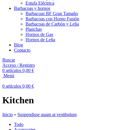
Estufa Eléctrica
Barbacoas y hornos
Barbacoas BF Gran Tamaño
Barbacoas con Horno Fusión
Barbacoas de Carbón y Leña
Planchas
Hornos de Gas
Hornos de Leña
Blog
Contacto
Buscar
Acceso / Registro
0
artículos
0,00
€
Menú
0
artículos
0,00
€
Kitchen
Inicio
»
Suspendisse quam at vestibulum
Todo
Accessories