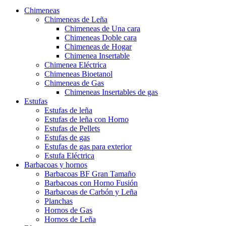
Chimeneas
Chimeneas de Leña
Chimeneas de Una cara
Chimeneas Doble cara
Chimeneas de Hogar
Chimenea Insertable
Chimenea Eléctrica
Chimeneas Bioetanol
Chimeneas de Gas
Chimeneas Insertables de gas
Estufas
Estufas de leña
Estufas de leña con Horno
Estufas de Pellets
Estufas de gas
Estufas de gas para exterior
Estufa Eléctrica
Barbacoas y hornos
Barbacoas BF Gran Tamaño
Barbacoas con Horno Fusión
Barbacoas de Carbón y Leña
Planchas
Hornos de Gas
Hornos de Leña