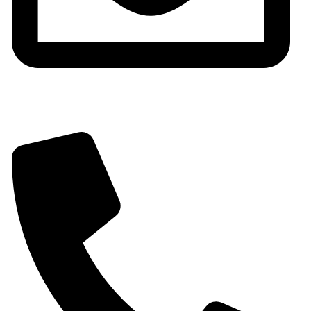
shop@chimeneassirvent.com