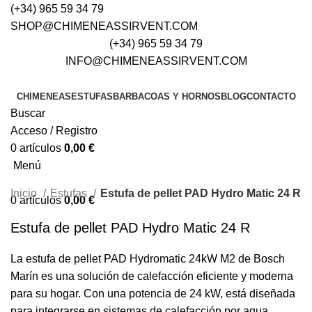
(+34) 965 59 34 79
SHOP@CHIMENEASSIRVENT.COM
(+34) 965 59 34 79
INFO@CHIMENEASSIRVENT.COM
CHIMENEAS
ESTUFAS
BARBACOAS Y HORNOS
BLOG
CONTACTO
Buscar
Acceso / Registro
0
artículos
0,00
€
Menú
Inicio
Estufas
Estufa de pellet PAD Hydro Matic 24 R
0
artículos
0,00
€
Estufa de pellet PAD Hydro Matic 24 R
La estufa de pellet PAD Hydromatic 24kW M2 de Bosch
Marín es una solución de calefacción eficiente y moderna
para su hogar. Con una potencia de 24 kW, está diseñada
para integrarse en sistemas de calefacción por agua,