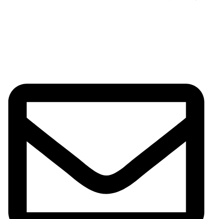
En Chimeneas Sirvent encontrarás todo lo necesario para
disfrutar al máximo en tu hogar. ¡Descubre lo que podemos
ofrecerte!
INFORMACIÓN DE CONTACTO