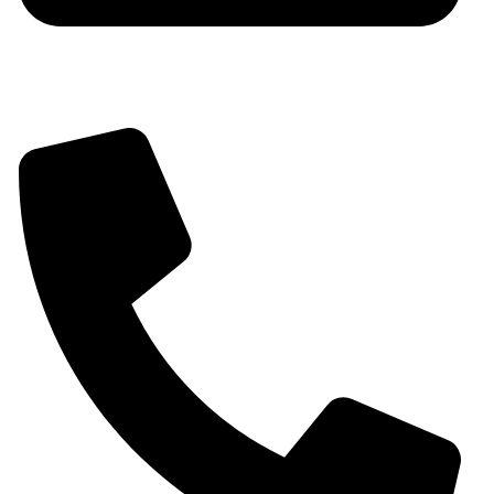
shop@chimeneassirvent.com