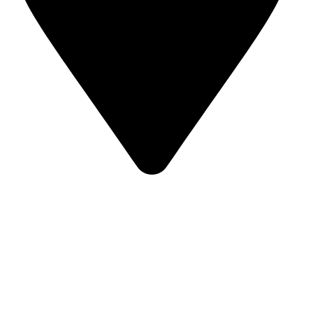
Av. del País Valencià 22, 03820 Cocentaina (Alicante)
PÁGINAS DE INTERÉS
Aviso legal
Política de cookies
Política de privacidad