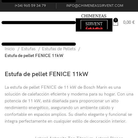
(+34) 965 59 34 79
INFO@CHIMENEASSIRVENT.COM
0
0,00
€
Inicio
Estufas
Estufas de Pellets
Estufa de pellet FENICE 11kW
Estufa de pellet FENICE 11kW
La estufa de pellet FENICE de 11 kW de Bosch Marín es una
solución de calefacción eficiente y moderna para su hogar. Con una
potencia de 11 kW, está diseñada para proporcionar un alto
rendimiento energético, asegurando un ambiente cálido y
confortable en espacios amplios. Su diseño elegante y funcional se
integra perfectamente en cualquier estilo de decoración interior.