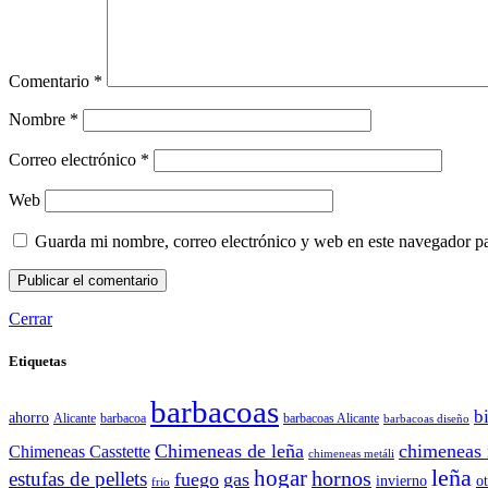
Comentario
*
Nombre
*
Correo electrónico
*
Web
Guarda mi nombre, correo electrónico y web en este navegador p
Cerrar
Etiquetas
barbacoas
b
ahorro
Alicante
barbacoa
barbacoas Alicante
barbacoas diseño
Chimeneas de leña
chimeneas 
Chimeneas Casstette
chimeneas metáli
leña
hogar
hornos
estufas de pellets
fuego
gas
invierno
o
frio