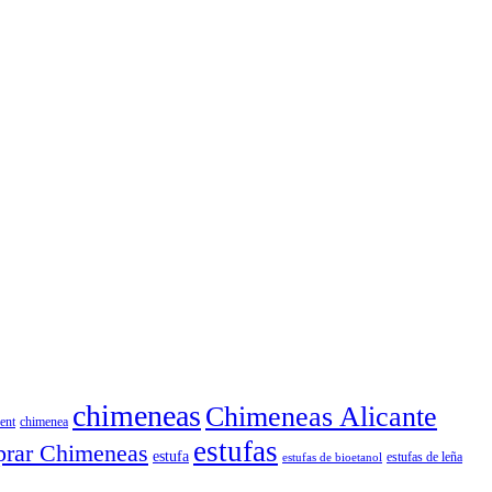
chimeneas
Chimeneas Alicante
ent
chimenea
estufas
rar Chimeneas
estufa
estufas de leña
estufas de bioetanol