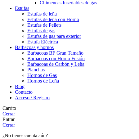
Chimeneas Insertables de gas
Estufas
Estufas de leña
Estufas de leña con Horno
Estufas de Pellets
Estufas de gas
Estufas de gas para exterior
Estufa Eléctrica
Barbacoas y hornos
Barbacoas BF Gran Tamaño
Barbacoas con Horno Fusión
Barbacoas de Carbón y Leña
Planchas
Hornos de Gas
Hornos de Leña
Blog
Contacto
Acceso / Registro
Carrito
Cerrar
Entrar
Cerrar
¿No tienes cuenta aún?