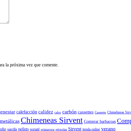
ara la próxima vez que comente.
carbón
ienestar
calidez
calefacción
cassettes
Chimehneas Sirv
calor
Casstette
Chimeneas Sirvent
Comp
metálicas
Comprar barbacoas
verano
Sirvent
toño
pellets
parrilla
portatil
tienda online
primavera
pérgolas