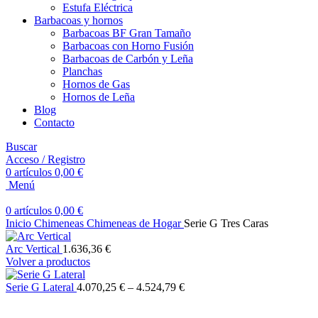
Estufa Eléctrica
Barbacoas y hornos
Barbacoas BF Gran Tamaño
Barbacoas con Horno Fusión
Barbacoas de Carbón y Leña
Planchas
Hornos de Gas
Hornos de Leña
Blog
Contacto
Buscar
Acceso / Registro
0
artículos
0,00
€
Menú
0
artículos
0,00
€
Inicio
Chimeneas
Chimeneas de Hogar
Serie G Tres Caras
Arc Vertical
1.636,36
€
Volver a productos
Serie G Lateral
4.070,25
€
–
4.524,79
€