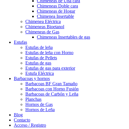
Chimeneas de Una cara
Chimeneas Doble cara
Chimeneas de Hogar
Chimenea Insertable
Chimenea Eléctrica
Chimeneas Bioetanol
Chimeneas de Gas
Chimeneas Insertables de gas
Estufas
Estufas de leña
Estufas de leña con Horno
Estufas de Pellets
Estufas de gas
Estufas de gas para exterior
Estufa Eléctrica
Barbacoas y hornos
Barbacoas BF Gran Tamaño
Barbacoas con Horno Fusión
Barbacoas de Carbón y Leña
Planchas
Hornos de Gas
Hornos de Leña
Blog
Contacto
Acceso / Registro