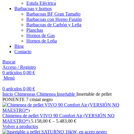
Estufa Eléctrica
Barbacoas y hornos
Barbacoas BF Gran Tamaño
Barbacoas con Horno Fusión
Barbacoas de Carbón y Leña
Planchas
Hornos de Gas
Hornos de Leña
Blog
Contacto
Buscar
Acceso / Registro
0
artículos
0,00
€
Menú
0
artículos
0,00
€
Inicio
Chimeneas
Chimenea Insertable
Insertable de pellet
PONENTE 7 cristal negro
Chimenea de pellet VIVO 90 Comfort Air (VERSIÓN NO
MAESTRO*)
5.158,00
€
–
5.483,00
€
Volver a productos