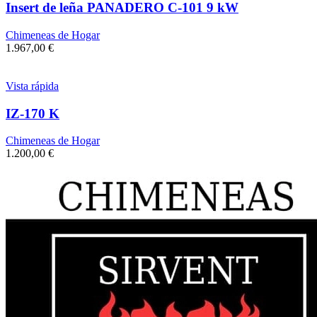
Insert de leña PANADERO C-101 9 kW
Chimeneas de Hogar
1.967,00
€
Vista rápida
IZ-170 K
Chimeneas de Hogar
1.200,00
€