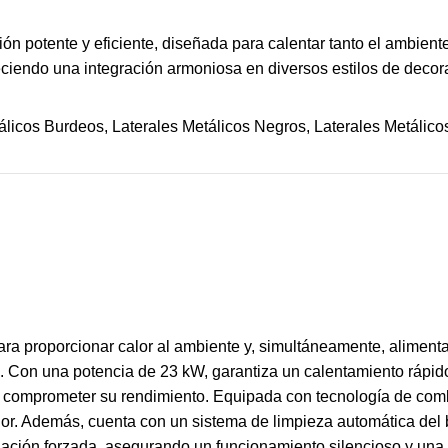
ón potente y eficiente, diseñada para calentar tanto el ambien
eciendo una integración armoniosa en diversos estilos de decor
álicos Burdeos, Laterales Metálicos Negros, Laterales Metálicos
a proporcionar calor al ambiente y, simultáneamente, alimentar 
. Con una potencia de 23 kW, garantiza un calentamiento rápido
in comprometer su rendimiento. Equipada con tecnología de comb
or. Además, cuenta con un sistema de limpieza automática del 
ilación forzada, asegurando un funcionamiento silencioso y una d