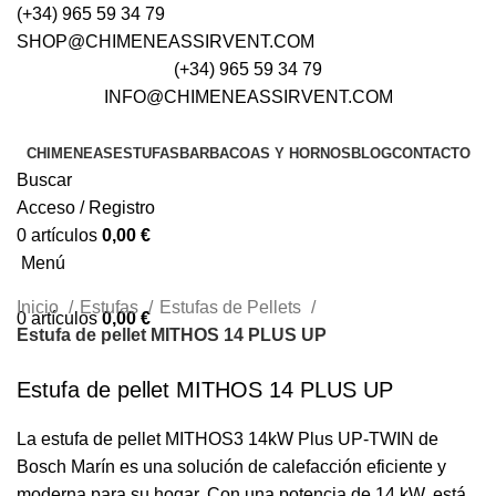
(+34) 965 59 34 79
SHOP@CHIMENEASSIRVENT.COM
(+34) 965 59 34 79
INFO@CHIMENEASSIRVENT.COM
CHIMENEAS
ESTUFAS
BARBACOAS Y HORNOS
BLOG
CONTACTO
Buscar
Acceso / Registro
0
artículos
0,00
€
Menú
Inicio
Estufas
Estufas de Pellets
0
artículos
0,00
€
Estufa de pellet MITHOS 14 PLUS UP
Estufa de pellet MITHOS 14 PLUS UP
La estufa de pellet MITHOS3 14kW Plus UP-TWIN de
Bosch Marín es una solución de calefacción eficiente y
moderna para su hogar. Con una potencia de 14 kW, está