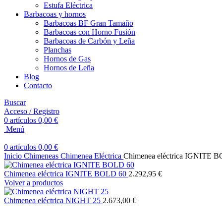
Estufa Eléctrica
Barbacoas y hornos
Barbacoas BF Gran Tamaño
Barbacoas con Horno Fusión
Barbacoas de Carbón y Leña
Planchas
Hornos de Gas
Hornos de Leña
Blog
Contacto
Buscar
Acceso / Registro
0
artículos
0,00
€
Menú
0
artículos
0,00
€
Inicio
Chimeneas
Chimenea Eléctrica
Chimenea eléctrica IGNITE 
Chimenea eléctrica IGNITE BOLD 60
2.292,95
€
Volver a productos
Chimenea eléctrica NIGHT 25
2.673,00
€