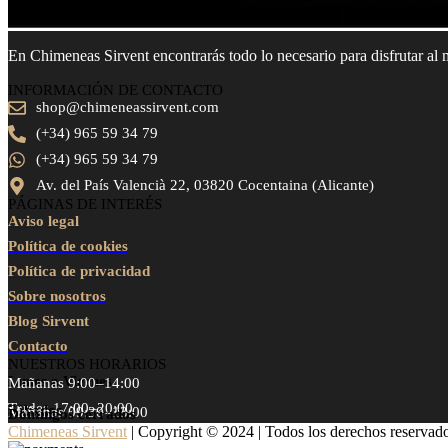
En Chimeneas Sirvent encontrarás todo lo necesario para disfrutar al
INFORMACIÓN DE CONTACTO
shop@chimeneassirvent.com
(+34) 965 59 34 79
(+34) 965 59 34 79
Av. del País Valencià 22, 03820 Cocentaina (Alicante)
PÁGINAS DE INTERÉS
Aviso legal
Política de cookies
Política de privacidad
Sobre nosotros
Blog Sirvent
Contacto
NUESTROS HORARIOS
Lunes a Viernes
Mañanas 9:00–14:00
Tardes 17:00–20:00
Sábados
Mañanas 09:30–13:00
Domingos cerrados
Chimeneas Sirvent
| Copyright © 2024 | Todos los derechos reservad