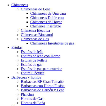
Chimeneas
Chimeneas de Leña
Chimeneas de Una cara
Chimeneas Doble cara
Chimeneas de Hogar
Chimenea Insertable
Chimenea Eléctrica
Chimeneas Bioetanol
Chimeneas de Gas
Chimeneas Insertables de gas
Estufas
Estufas de leña
Estufas de leña con Horno
Estufas de Pellets
Estufas de gas
Estufas de gas para exterior
Estufa Eléctrica
Barbacoas y hornos
Barbacoas BF Gran Tamaño
Barbacoas con Horno Fusión
Barbacoas de Carbón y Leña
Planchas
Hornos de Gas
Hornos de Leña