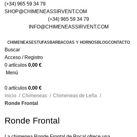
(+34) 965 59 34 79
SHOP@CHIMENEASSIRVENT.COM
(+34) 965 59 34 79
INFO@CHIMENEASSIRVENT.COM
CHIMENEAS
ESTUFAS
BARBACOAS Y HORNOS
BLOG
CONTACTO
Buscar
Acceso / Registro
0
artículos
0,00
€
Menú
0
artículos
0,00
€
Inicio
Chimeneas
Chimeneas de Leña
Ronde Frontal
Ronde Frontal
La chimenea Ronde Frontal de Rocal ofrece una