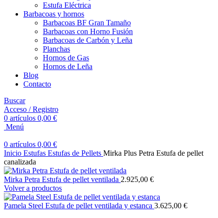
Estufa Eléctrica
Barbacoas y hornos
Barbacoas BF Gran Tamaño
Barbacoas con Horno Fusión
Barbacoas de Carbón y Leña
Planchas
Hornos de Gas
Hornos de Leña
Blog
Contacto
Buscar
Acceso / Registro
0
artículos
0,00
€
Menú
0
artículos
0,00
€
Inicio
Estufas
Estufas de Pellets
Mirka Plus Petra Estufa de pellet
canalizada
Mirka Petra Estufa de pellet ventilada
2.925,00
€
Volver a productos
Pamela Steel Estufa de pellet ventilada y estanca
3.625,00
€