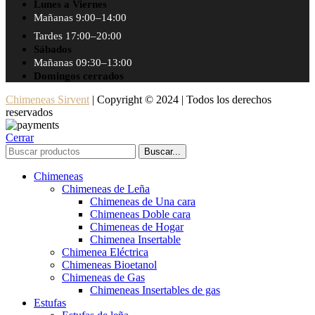
Lunes a Viernes
Mañanas 9:00–14:00
Tardes 17:00–20:00
Sábados
Mañanas 09:30–13:00
Domingos cerrados
Chimeneas Sirvent
| Copyright © 2024 | Todos los derechos
reservados
Cerrar
Buscar...
Chimeneas
Chimeneas de Leña
Chimeneas de Una cara
Chimeneas Doble cara
Chimeneas de Hogar
Chimenea Insertable
Chimenea Eléctrica
Chimeneas Bioetanol
Chimeneas de Gas
Chimeneas Insertables de gas
Estufas