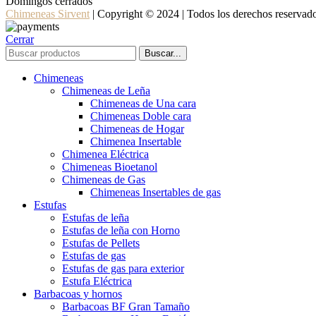
Domingos cerrados
Chimeneas Sirvent
| Copyright © 2024 | Todos los derechos reservad
Cerrar
Buscar...
Chimeneas
Chimeneas de Leña
Chimeneas de Una cara
Chimeneas Doble cara
Chimeneas de Hogar
Chimenea Insertable
Chimenea Eléctrica
Chimeneas Bioetanol
Chimeneas de Gas
Chimeneas Insertables de gas
Estufas
Estufas de leña
Estufas de leña con Horno
Estufas de Pellets
Estufas de gas
Estufas de gas para exterior
Estufa Eléctrica
Barbacoas y hornos
Barbacoas BF Gran Tamaño