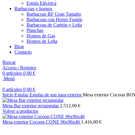
Estufa Eléctrica
Barbacoas y hornos
Barbacoas BF Gran Tamaño
Barbacoas con Horno Fusión
Barbacoas de Carbón y Leña
Planchas
Hornos de Gas
Hornos de Leña
Blog
Contacto
Buscar
Acceso / Registro
0
artículos
0,00
€
Menú
0
artículos
0,00
€
Inicio
Estufas
Estufas de gas para exterior
Mesa exterior Cocoon B
Mesa Bar exterior rectangular
2.512,00
€
Volver a productos
Mesa exterior Cocoon CONE 96x96x46
1.416,00
€