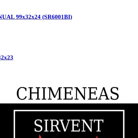
 99x32x24 (SR6001BI)
2x23