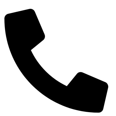
shop@chimeneassirvent.com