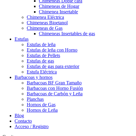
Chimeneas Doble cara
Chimeneas de Hogar
Chimenea Insertable
Chimenea Eléctrica
Chimeneas Bioetanol
Chimeneas de Gas
Chimeneas Insertables de gas
Estufas
Estufas de leña
Estufas de leña con Horno
Estufas de Pellets
Estufas de gas
Estufas de gas para exterior
Estufa Eléctrica
Barbacoas y hornos
Barbacoas BF Gran Tamaño
Barbacoas con Horno Fusión
Barbacoas de Carbón y Leña
Planchas
Hornos de Gas
Hornos de Leña
Blog
Contacto
Acceso / Registro