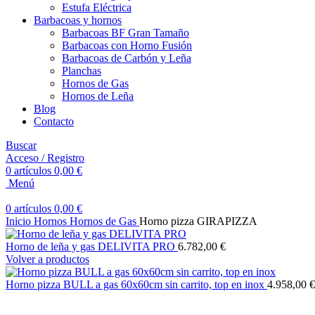
Estufa Eléctrica
Barbacoas y hornos
Barbacoas BF Gran Tamaño
Barbacoas con Horno Fusión
Barbacoas de Carbón y Leña
Planchas
Hornos de Gas
Hornos de Leña
Blog
Contacto
Buscar
Acceso / Registro
0
artículos
0,00
€
Menú
0
artículos
0,00
€
Inicio
Hornos
Hornos de Gas
Horno pizza GIRAPIZZA
Horno de leña y gas DELIVITA PRO
6.782,00
€
Volver a productos
Horno pizza BULL a gas 60x60cm sin carrito, top en inox
4.958,00
€