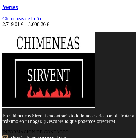
Vertex
Chimeneas de Leña
2.719,01
€
–
3.008,26
€
En Chimeneas Sirvent encontrarás todo lo necesario para disfrutar al
máximo en tu hogar. ¡Descubre lo que podemos ofrecerte!
INFORMACIÓN DE CONTACTO
shop@chimeneassirvent.com