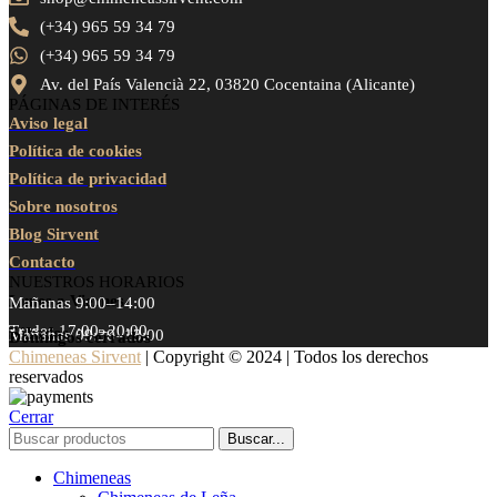
(+34) 965 59 34 79
(+34) 965 59 34 79
Av. del País Valencià 22, 03820 Cocentaina (Alicante)
PÁGINAS DE INTERÉS
Aviso legal
Política de cookies
Política de privacidad
Sobre nosotros
Blog Sirvent
Contacto
NUESTROS HORARIOS
Lunes a Viernes
Mañanas 9:00–14:00
Tardes 17:00–20:00
Sábados
Mañanas 09:30–13:00
Domingos cerrados
Chimeneas Sirvent
| Copyright © 2024 | Todos los derechos
reservados
Cerrar
Buscar...
Chimeneas