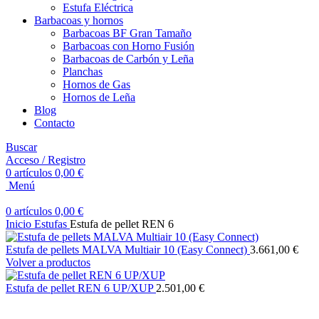
Estufa Eléctrica
Barbacoas y hornos
Barbacoas BF Gran Tamaño
Barbacoas con Horno Fusión
Barbacoas de Carbón y Leña
Planchas
Hornos de Gas
Hornos de Leña
Blog
Contacto
Buscar
Acceso / Registro
0
artículos
0,00
€
Menú
0
artículos
0,00
€
Inicio
Estufas
Estufa de pellet REN 6
Estufa de pellets MALVA Multiair 10 (Easy Connect)
3.661,00
€
Volver a productos
Estufa de pellet REN 6 UP/XUP
2.501,00
€