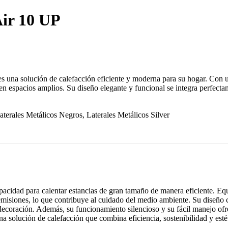
Air 10 UP
na solución de calefacción eficiente y moderna para su hogar. Con un
n espacios amplios. Su diseño elegante y funcional se integra perfectame
aterales Metálicos Negros, Laterales Metálicos Silver
cidad para calentar estancias de gran tamaño de manera eficiente. Eq
misiones, lo que contribuye al cuidado del medio ambiente. Su diseño c
 decoración. Además, su funcionamiento silencioso y su fácil manejo of
olución de calefacción que combina eficiencia, sostenibilidad y estét