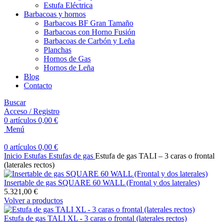
Estufa Eléctrica
Barbacoas y hornos
Barbacoas BF Gran Tamaño
Barbacoas con Horno Fusión
Barbacoas de Carbón y Leña
Planchas
Hornos de Gas
Hornos de Leña
Blog
Contacto
Buscar
Acceso / Registro
0
artículos
0,00
€
Menú
0
artículos
0,00
€
Inicio
Estufas
Estufas de gas
Estufa de gas TALI – 3 caras o frontal
(laterales rectos)
Insertable de gas SQUARE 60 WALL (Frontal y dos laterales)
5.321,00
€
Volver a productos
Estufa de gas TALI XL - 3 caras o frontal (laterales rectos)