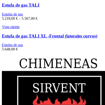
Estufa de gas TALI
Estufas de gas
5.218,00
€
–
5.567,00
€
Vista rápida
Estufa de gas TALI XL -Frontal (laterales curvos)
Estufas de gas
5.648,00
€