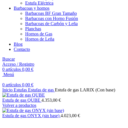
Estufa Eléctrica
Barbacoas y hornos
Barbacoas BF Gran Tamaño
Barbacoas con Horno Fusión
Barbacoas de Carbón y Leña
Planchas
Hornos de Gas
Hornos de Leña
Blog
Contacto
Buscar
Acceso / Registro
0
artículos
0,00
€
Menú
0
artículos
0,00
€
Inicio
Estufas
Estufas de gas
Estufa de gas LARIX (Con base)
Estufa de gas QUBE
4.353,00
€
Volver a productos
Estufa de gas ONYX (sin base)
4.023,00
€