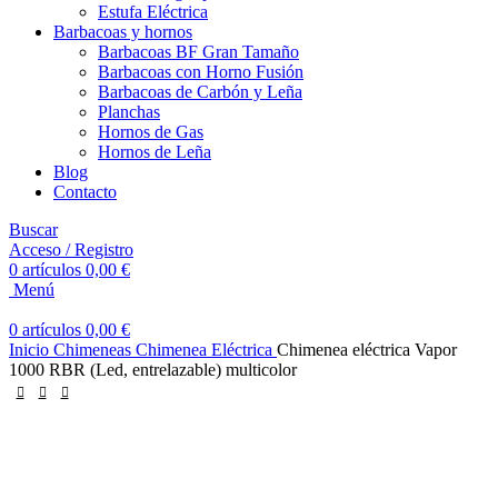
Estufa Eléctrica
Barbacoas y hornos
Barbacoas BF Gran Tamaño
Barbacoas con Horno Fusión
Barbacoas de Carbón y Leña
Planchas
Hornos de Gas
Hornos de Leña
Blog
Contacto
Buscar
Acceso / Registro
0
artículos
0,00
€
Menú
0
artículos
0,00
€
Inicio
Chimeneas
Chimenea Eléctrica
Chimenea eléctrica Vapor
1000 RBR (Led, entrelazable) multicolor