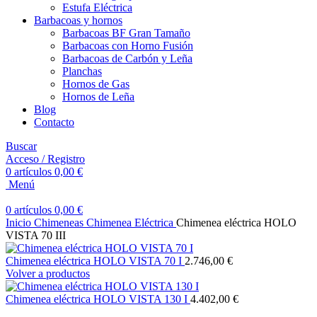
Estufa Eléctrica
Barbacoas y hornos
Barbacoas BF Gran Tamaño
Barbacoas con Horno Fusión
Barbacoas de Carbón y Leña
Planchas
Hornos de Gas
Hornos de Leña
Blog
Contacto
Buscar
Acceso / Registro
0
artículos
0,00
€
Menú
0
artículos
0,00
€
Inicio
Chimeneas
Chimenea Eléctrica
Chimenea eléctrica HOLO
VISTA 70 III
Chimenea eléctrica HOLO VISTA 70 I
2.746,00
€
Volver a productos
Chimenea eléctrica HOLO VISTA 130 I
4.402,00
€