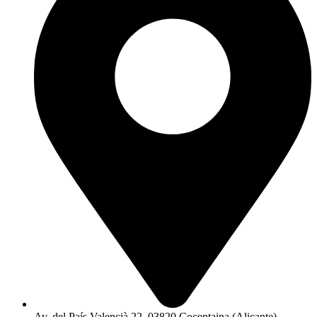
Av. del País Valencià 22, 03820 Cocentaina (Alicante)