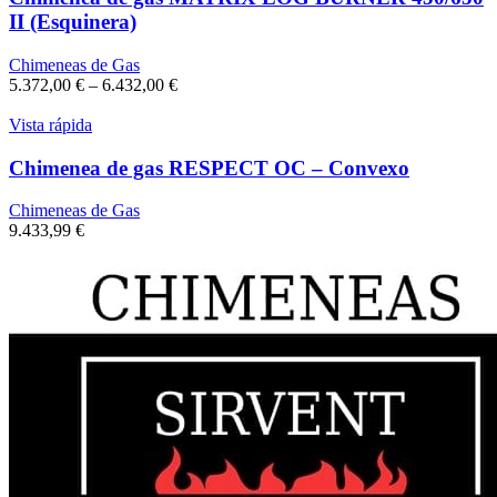
II (Esquinera)
Chimeneas de Gas
5.372,00
€
–
6.432,00
€
Vista rápida
Chimenea de gas RESPECT OC – Convexo
Chimeneas de Gas
9.433,99
€