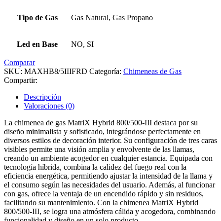
Tipo de Gas
Gas Natural, Gas Propano
Led en Base
NO, SI
Comparar
SKU:
MAXHB8/5IIIFRD
Categoría:
Chimeneas de Gas
Compartir:
Descripción
Valoraciones (0)
La chimenea de gas MatriX Hybrid 800/500-III destaca por su
diseño minimalista y sofisticado, integrándose perfectamente en
diversos estilos de decoración interior. Su configuración de tres caras
visibles permite una visión amplia y envolvente de las llamas,
creando un ambiente acogedor en cualquier estancia. Equipada con
tecnología híbrida, combina la calidez del fuego real con la
eficiencia energética, permitiendo ajustar la intensidad de la llama y
el consumo según las necesidades del usuario. Además, al funcionar
con gas, ofrece la ventaja de un encendido rápido y sin residuos,
facilitando su mantenimiento. Con la chimenea MatriX Hybrid
800/500-III, se logra una atmósfera cálida y acogedora, combinando
funcionalidad y diseño en un solo producto.