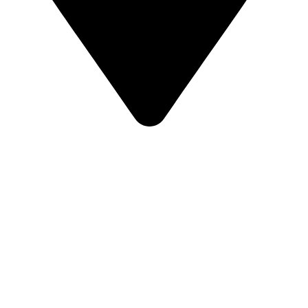
Av. del País Valencià 22, 03820 Cocentaina (Alicante)
PÁGINAS DE INTERÉS
Aviso legal
Política de cookies
Política de privacidad
Sobre nosotros
Blog Sirvent