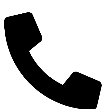
shop@chimeneassirvent.com